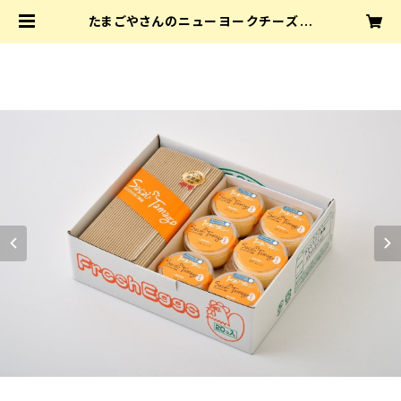
たまごやさんのニューヨークチーズケ
ーキ（大）１個とたまごプリン６個セッ
ト | sasaetamago