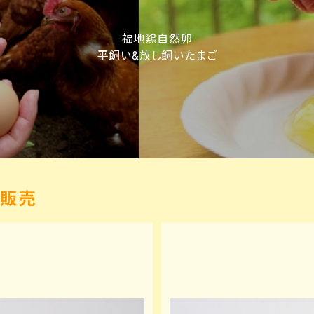
福地鶏自然卵
平飼い&放し飼いたまご
品販売